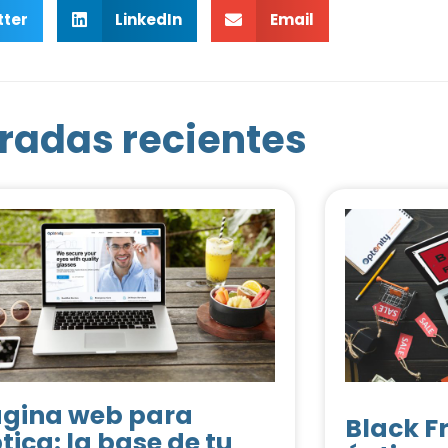
tter
LinkedIn
Email
radas recientes
gina web para
Black F
tica: la base de tu