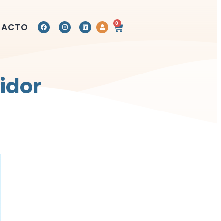
0
TACTO
idor