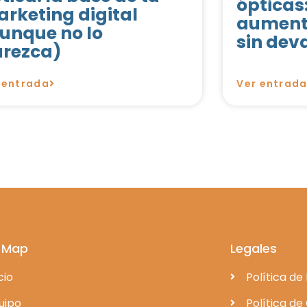
ópticas
rketing digital
aumenta
unque no lo
sin dev
rezca)
 entrada
Ver entrad
 Map
Legales
cio
Política de
uipo
Política de