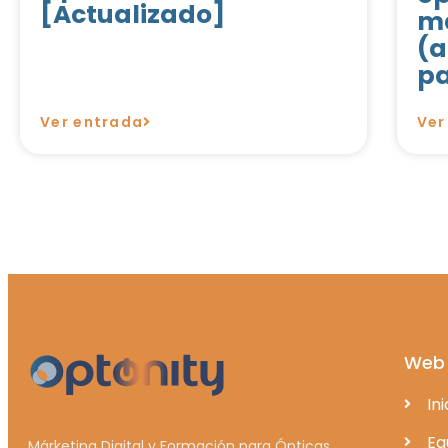
[Actualizado]
ma
(a
pa
Ver entrada
Ver
Web
Ini
Eq
Márketing Digital y Formación para Ópticas