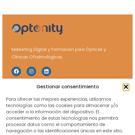
Márketing Digital y Formación para Ópticas y
Clínicas Oftalmológicas.
Gestionar consentimiento
Web Map
Legales
Para ofrecer las mejores experiencias, utilizamos
Inicio
Política de Privacidad
tecnologías como las cookies para almacenar y/o
Equipo
Política de Cookies
acceder a la información del dispositivo. El
consentimiento de estas tecnologías nos permitirá
Catálogos y tarifas
Aviso Legal
procesar datos como el comportamiento de
Blog
navegación o las identificaciones únicas en este sitio.