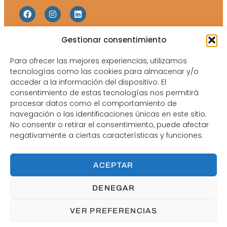
Gestionar consentimiento
Web Map
Legales
Inicio
Política de Privacidad
Para ofrecer las mejores experiencias, utilizamos
tecnologías como las cookies para almacenar y/o
Equipo
Política de Cookies
acceder a la información del dispositivo. El
consentimiento de estas tecnologías nos permitirá
Catálogos y tarifas
Aviso Legal
procesar datos como el comportamiento de
Blog
navegación o las identificaciones únicas en este sitio.
No consentir o retirar el consentimiento, puede afectar
Contacto
negativamente a ciertas características y funciones.
ACEPTAR
DENEGAR
Márketing Digital y Formación para Ópticas y Clínicas
Oftalmológicas.
VER PREFERENCIAS
Copyright © 2021 – Todos los derechos reservados.