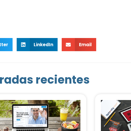
tter
LinkedIn
Email
radas recientes