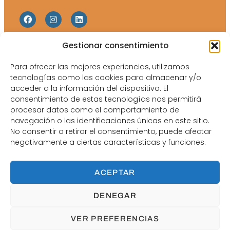
Gestionar consentimiento
Web Map
Legales
Para ofrecer las mejores experiencias, utilizamos
Inicio
Política de Privacidad
tecnologías como las cookies para almacenar y/o
Equipo
Política de Cookies
acceder a la información del dispositivo. El
consentimiento de estas tecnologías nos permitirá
Catálogos y tarifas
Aviso Legal
procesar datos como el comportamiento de
Blog
navegación o las identificaciones únicas en este sitio.
No consentir o retirar el consentimiento, puede afectar
Contacto
negativamente a ciertas características y funciones.
ACEPTAR
DENEGAR
Márketing Digital y Formación para Ópticas y Clínicas
Oftalmológicas.
VER PREFERENCIAS